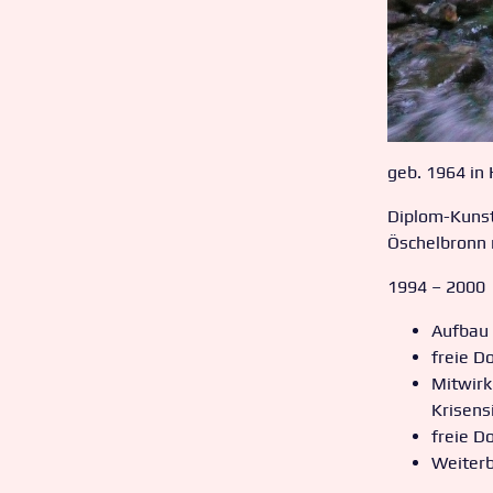
geb. 1964 in
Diplom-Kunst
Öschelbronn 
1994 – 2000
Aufbau
freie D
Mitwirk
Krisen
freie D
Weiterb